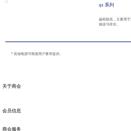
qx 系列
扬程较高，主要用于
抽送与排水。
* 其他电源可根据用户要求提供。
关于商会
商会简介
商会章程
入会须知
会员信息
会员企业
产品分类
商会服务