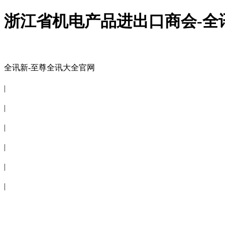
浙江省机电产品进出口商会-全
全讯新-至尊全讯大全官网
全讯新-至尊全讯大全官网
|
关于商会
|
会员信息
|
商会服务
|
新闻公告
|
电子刊物
|
联系全讯新