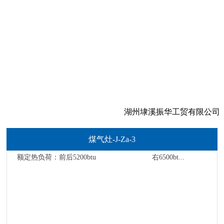
湖州埭溪振华工贸有限公司
煤气灶-J-Za-3
额定热负荷：前后5200btu 右6500bt...