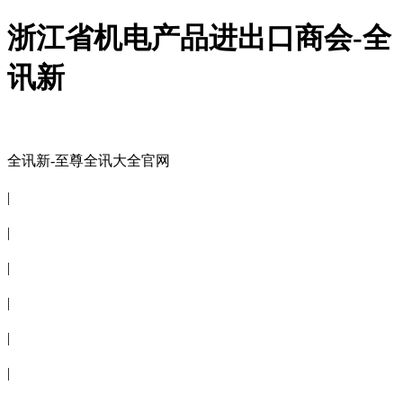
浙江省机电产品进出口商会-全
讯新
全讯新-至尊全讯大全官网
全讯新-至尊全讯大全官网
|
关于商会
|
会员信息
|
商会服务
|
新闻公告
|
电子刊物
|
联系全讯新