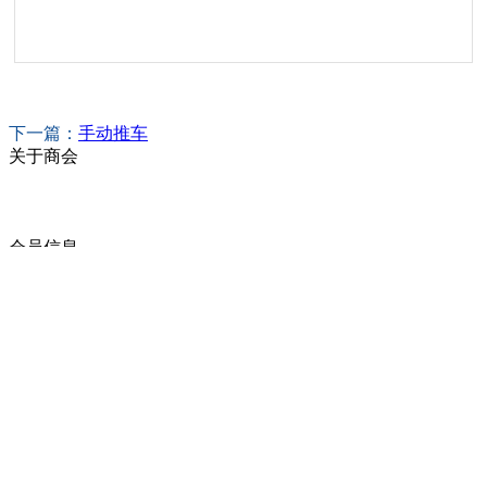
下一篇：
手动推车
关于商会
商会简介
商会章程
入会须知
会员信息
会员企业
产品分类
商会服务
企业动态
展会动态
商会动态
政策法规
新闻公告
全讯新的公告
本省新闻