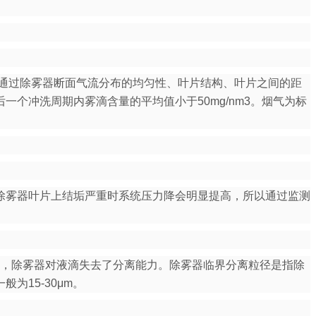
通过除雾器断面气流分布的均匀性、叶片结构、叶片之间的距
个冲洗周期内雾滴含量的平均值小于50mg/nm3。烟气为标
除雾器叶片上结垢严重时系统压力降会明显提高，所以通过监测
，除雾器对液滴失去了分离能力。除雾器临界分离粒径是指除
径一般为15-30μm。