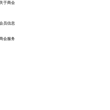
关于商会
商会简介
商会章程
入会须知
会员信息
会员企业
产品分类
商会服务
企业动态
展会动态