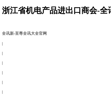
浙江省机电产品进出口商会-全
全讯新-至尊全讯大全官网
全讯新-至尊全讯大全官网
|
关于商会
|
会员信息
|
商会服务
|
新闻公告
|
电子刊物
|
联系全讯新