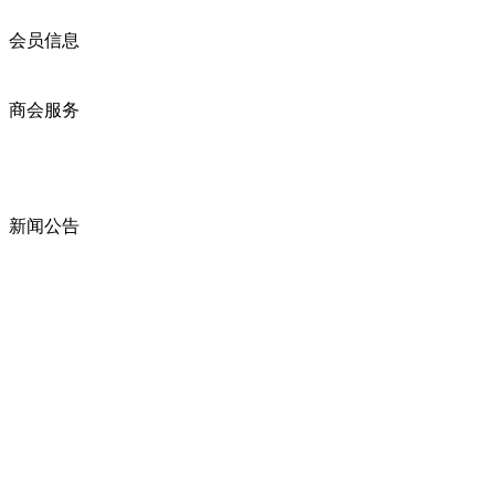
入会须知
会员信息
会员企业
产品分类
商会服务
企业动态
展会动态
商会动态
政策法规
新闻公告
全讯新的公告
本省新闻
行业动态
浙江省机电产品进出口商会
邮箱：
zccme666@163.com
电话：0571-85191536 0571-85194827
全讯新 copyright ? 2009 zjccme.com all rights reserved icp证 :
浙江机电商会 至尊全讯大全官网的版权所有
网站地图