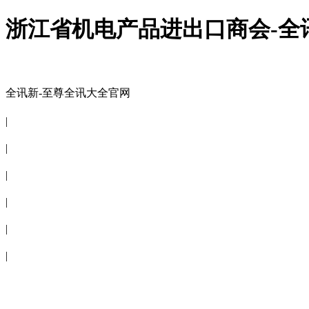
浙江省机电产品进出口商会-全
全讯新-至尊全讯大全官网
全讯新-至尊全讯大全官网
|
关于商会
|
会员信息
|
商会服务
|
新闻公告
|
电子刊物
|
联系全讯新