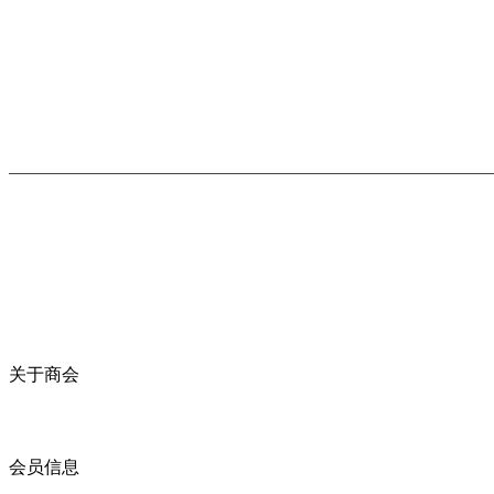
关于商会
商会简介
商会章程
入会须知
会员信息
会员企业