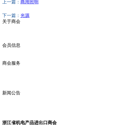
上一篇：
商用照明
下一篇：
光源
关于商会
商会简介
商会章程
入会须知
会员信息
会员企业
产品分类
商会服务
企业动态
展会动态
商会动态
政策法规
新闻公告
全讯新的公告
本省新闻
行业动态
浙江省机电产品进出口商会