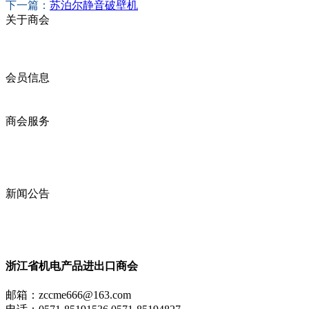
下一篇：
苏泊尔静音破壁机
关于商会
商会简介
商会章程
入会须知
会员信息
会员企业
产品分类
商会服务
企业动态
展会动态
商会动态
政策法规
新闻公告
全讯新的公告
本省新闻
行业动态
浙江省机电产品进出口商会
邮箱：
zccme666@163.com