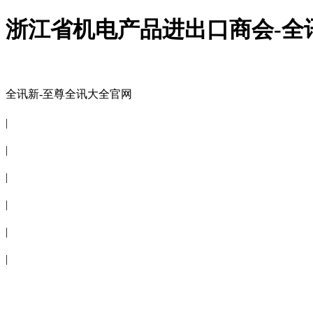
浙江省机电产品进出口商会-全
全讯新-至尊全讯大全官网
全讯新-至尊全讯大全官网
|
关于商会
|
会员信息
|
商会服务
|
新闻公告
|
电子刊物
|
联系全讯新