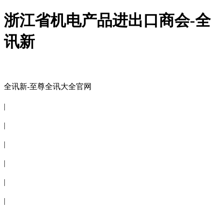
浙江省机电产品进出口商会-全
讯新
全讯新-至尊全讯大全官网
全讯新-至尊全讯大全官网
|
关于商会
|
会员信息
|
商会服务
|
新闻公告
|
电子刊物
|
联系全讯新