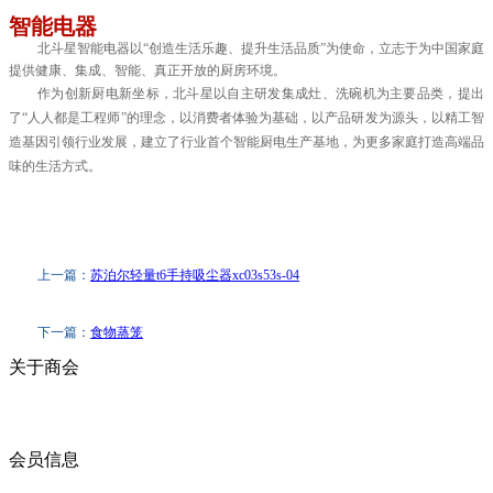
智能电器
北斗星智能电器以“创造生活乐趣、提升生活品质”为使命，立志于为中国家庭
提供健康、集成、智能、真正开放的厨房环境。
作为创新厨电新坐标，北斗星以自主研发集成灶、洗碗机为主要品类，提出
了“人人都是工程师”的理念，以消费者体验为基础，以产品研发为源头，以精工智
造基因引领行业发展，建立了行业首个智能厨电生产基地，为更多家庭打造高端品
味的生活方式。
上一篇：
苏泊尔轻量t6手持吸尘器xc03s53s-04
下一篇：
食物蒸笼
关于商会
商会简介
商会章程
入会须知
会员信息
会员企业