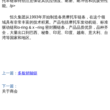
托车链条特别注意保证其抗拉强度、耐磨、耐冲击和抗疲劳性
能。/p>
恒久集团从1993年开始制造各类摩托车链条，在这个领
域具有非常丰富的技术积累。产品包括摩托车发动机链、标准
驱动链和o-ring & x –ring 密封圈链条，产品品质优异，品种齐
全，大量出口到巴西、秘鲁、印尼、印度、越南、意大利、台
湾等国家和地区。
上一篇：
多板销轴链
下一篇：
关于商会
商会简介
商会章程
入会须知