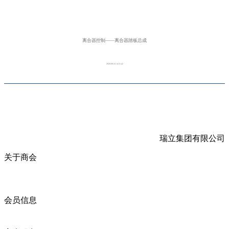
离合器控制——离合器踏板总成
2020-08-24 14:31:42
瑞立集团有限公司
关于商会
商会简介
商会章程
入会须知
会员信息
会员企业
产品分类