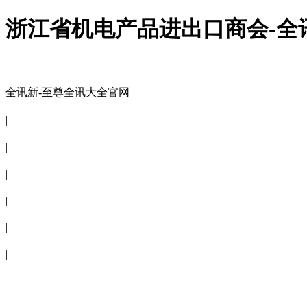
浙江省机电产品进出口商会-全
全讯新-至尊全讯大全官网
全讯新-至尊全讯大全官网
|
关于商会
|
会员信息
|
商会服务
|
新闻公告
|
电子刊物
|
联系全讯新