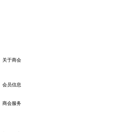
关于商会
商会简介
商会章程
入会须知
会员信息
会员企业
产品分类
商会服务
企业动态
展会动态
商会动态
政策法规