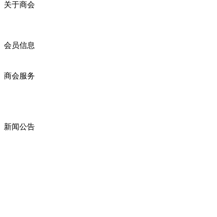
关于商会
商会简介
商会章程
入会须知
会员信息
会员企业
产品分类
商会服务
企业动态
展会动态
商会动态
政策法规
新闻公告
全讯新的公告
本省新闻
行业动态
浙江省机电产品进出口商会
邮箱：
zccme666@163.com
电话：0571-85191536 0571-85194827