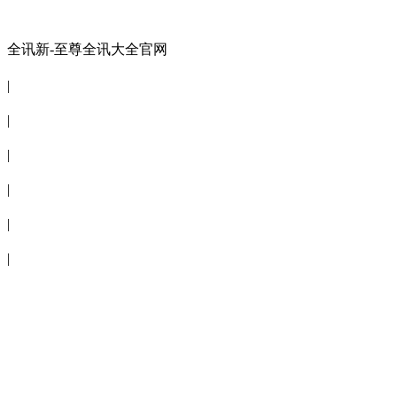
全讯新-至尊全讯大全官网
全讯新-至尊全讯大全官网
|
关于商会
|
会员信息
|
商会服务
|
新闻公告
|
电子刊物
|
联系全讯新