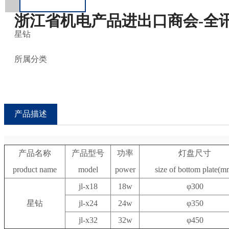
浙江省机电产品进出口商会-全
星钻
所属分类
产品描述
产品名称
产品型号
功率
灯盘尺寸
product name
model
power
size of bottom plate(m
jl-x18
18w
φ300
星钻
jl-x24
24w
φ350
jl-x32
32w
φ450