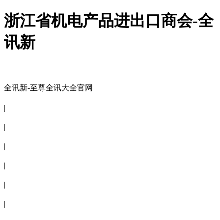
浙江省机电产品进出口商会-全
讯新
全讯新-至尊全讯大全官网
全讯新-至尊全讯大全官网
|
关于商会
|
会员信息
|
商会服务
|
新闻公告
|
电子刊物
|
联系全讯新