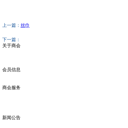
上一篇：
丝巾
下一篇：
关于商会
商会简介
商会章程
入会须知
会员信息
会员企业
产品分类
商会服务
企业动态
展会动态
商会动态
政策法规
新闻公告
全讯新的公告