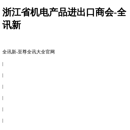
浙江省机电产品进出口商会-全
讯新
全讯新-至尊全讯大全官网
全讯新-至尊全讯大全官网
|
关于商会
|
会员信息
|
商会服务
|
新闻公告
|
电子刊物
|
联系全讯新