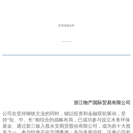
投资投融业务
2020-08-26 11:08:40
浙江物产国际贸易有限公司
公司在坚持钢铁主业的同时，辅以投资和金融双轮驱动，坚
持“短、中、长”相结合的战略布局，已成功参与设立水务环保
基金、通过新三板入股永安期货股份有限公司，成为前十大股
东之一，参与恒逸石化定增事项；并与多家信托、证券公司有