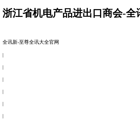
浙江省机电产品进出口商会-全
全讯新-至尊全讯大全官网
全讯新-至尊全讯大全官网
|
关于商会
|
会员信息
|
商会服务
|
新闻公告
|
电子刊物
|
联系全讯新