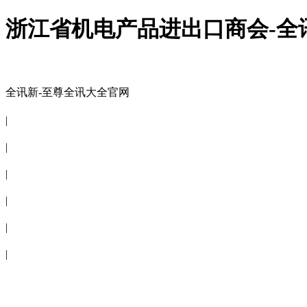
浙江省机电产品进出口商会-全
全讯新-至尊全讯大全官网
全讯新-至尊全讯大全官网
|
关于商会
|
会员信息
|
商会服务
|
新闻公告
|
电子刊物
|
联系全讯新