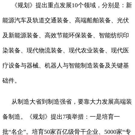
《规划》提出重点发展10个领域，分别是：新
能源汽车及轨道交通装备、高端船舶装备、光伏
及新能源装备、高效节能环保装备、智能纺织印
染装备、现代物流装备、现代农业装备、现代医
疗设备与器械、机器人与智能制造装备及关键基
础件。
从制造大省到制造强省，要靠大力发展高端装
备制造。《规划》提出7项举措：一是培育一
批“名企”。培育50家百亿级骨干企业、5000家“专