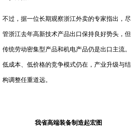
不过，据一位长期观察浙江外卖的专家指出，尽
管浙江去年高新技术产品出口保持良好势头，但
传统劳动密集型产品和机电产品仍是出口主流。
低成本、低价格的竞争模式仍在，产业升级与结
构调整任重道远。
我省高端装备制造起宏图