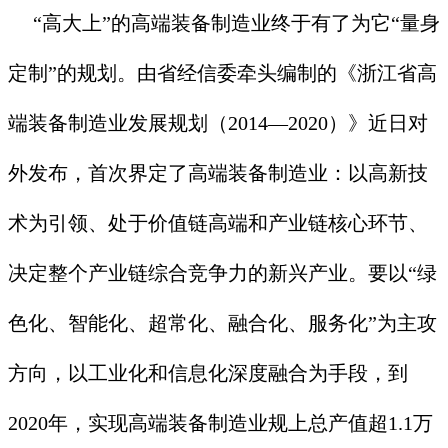
“高大上”的高端装备制造业终于有了为它“量身
定制”的规划。由省经信委牵头编制的《浙江省高
端装备制造业发展规划（2014—2020）》近日对
外发布，首次界定了高端装备制造业：以高新技
术为引领、处于价值链高端和产业链核心环节、
决定整个产业链综合竞争力的新兴产业。要以“绿
色化、智能化、超常化、融合化、服务化”为主攻
方向，以工业化和信息化深度融合为手段，到
2020年，实现高端装备制造业规上总产值超1.1万