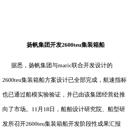
扬帆集团开发2600teu集装箱船
据悉，扬帆集团与maric联合开发设计的
2600teu集装箱船方案设计已全部完成，航速指标
也已通过船模实验验证，并已由该集团经营处推
向了市场。11月18日，船舶设计研究院、船型研
发所召开2600teu集装箱船开发阶段性成果汇报