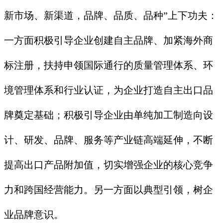
新市场、新渠道，品牌、品质、品种”上下功夫：
一方面积极引导企业创建自主品牌、加紧海外商
标注册，扶持申领国际通行的质量管理体系、环
境管理体系和行业认证，为企业打造自主出口品
牌奠定基础；积极引导企业由单纯加工制造向设
计、研发、品牌、服务等产业链高端延伸，不断
提高出口产品附加值，切实增强企业的核心竞争
力和跨国经营能力。另一方面以典型引领，树企
业品牌意识。