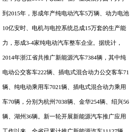
到2015年，形成年产纯电动汽车5万辆、动力电池
10亿安时、电机与电控系统总成15万套的生产能
力，形成3-4家纯电动汽车整车企业。据统计，
2014年浙江省共推广新能源汽车7384辆，其中纯
电动公交客车222辆、插电式混合动力公交客车71
辆、纯电动乘用车7021辆、插电式混合动力乘用
车70辆，分别为杭州7038辆、金华254辆、绍兴56
辆、湖州36辆。新一轮开展新能源汽车推广应用
工作以来，全省已累计推广新能源汽车11127辆，