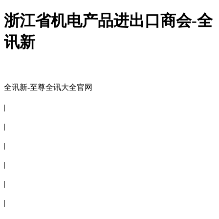
浙江省机电产品进出口商会-全
讯新
全讯新-至尊全讯大全官网
全讯新-至尊全讯大全官网
|
关于商会
|
会员信息
|
商会服务
|
新闻公告
|
电子刊物
|
联系全讯新