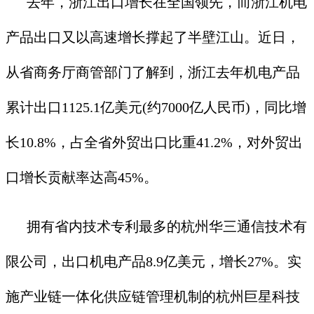
去年，浙江出口增长在全国领先，而浙江机电
产品出口又以高速增长撑起了半壁江山。近日，
从省商务厅商管部门了解到，浙江去年机电产品
累计出口1125.1亿美元(约7000亿人民币)，同比增
长10.8%，占全省外贸出口比重41.2%，对外贸出
口增长贡献率达高45%。
拥有省内技术专利最多的杭州华三通信技术有
限公司，出口机电产品8.9亿美元，增长27%。实
施产业链一体化供应链管理机制的杭州巨星科技