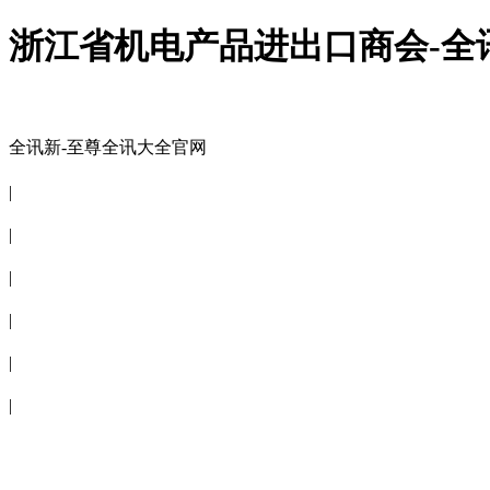
浙江省机电产品进出口商会-全
全讯新-至尊全讯大全官网
全讯新-至尊全讯大全官网
|
关于商会
|
会员信息
|
商会服务
|
新闻公告
|
电子刊物
|
联系全讯新