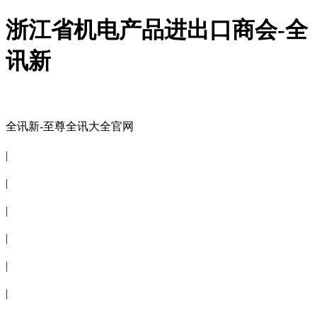
浙江省机电产品进出口商会-全
讯新
全讯新-至尊全讯大全官网
全讯新-至尊全讯大全官网
|
关于商会
|
会员信息
|
商会服务
|
新闻公告
|
电子刊物
|
联系全讯新