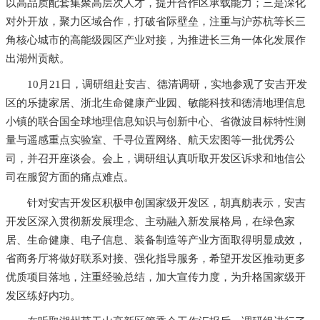
以高品质配套集聚高层次人才，提升合作区承载能力；三是深化
对外开放，聚力区域合作，打破省际壁垒，注重与沪苏杭等长三
角核心城市的高能级园区产业对接，为推进长三角一体化发展作
出湖州贡献。
10月21日，调研组赴安吉、德清调研，实地参观了安吉开发
区的乐捷家居、浙北生命健康产业园、敏能科技和德清地理信息
小镇的联合国全球地理信息知识与创新中心、省微波目标特性测
量与遥感重点实验室、千寻位置网络、航天宏图等一批优秀公
司，并召开座谈会。会上，调研组认真听取开发区诉求和地信公
司在服贸方面的痛点难点。
针对安吉开发区积极申创国家级开发区，胡真舫表示，安吉
开发区深入贯彻新发展理念、主动融入新发展格局，在绿色家
居、生命健康、电子信息、装备制造等产业方面取得明显成效，
省商务厅将做好联系对接、强化指导服务，希望开发区推动更多
优质项目落地，注重经验总结，加大宣传力度，为升格国家级开
发区练好内功。