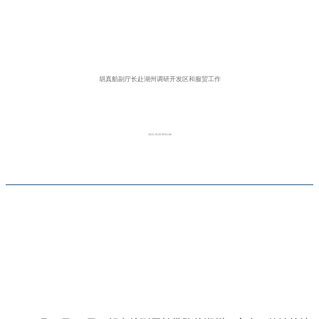
胡真舫副厅长赴湖州调研开发区和服贸工作
2022-10-28 09:01:00