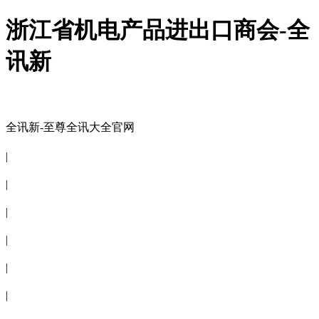
浙江省机电产品进出口商会-全
讯新
全讯新-至尊全讯大全官网
全讯新-至尊全讯大全官网
|
关于商会
|
会员信息
|
商会服务
|
新闻公告
|
电子刊物
|
联系全讯新