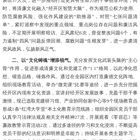
谈话37人次，进一步推动打造更具有生命力的干事创业环境；同
时，将清廉文化融入“经开区智慧大脑”，作为规范公权力使用、
防范腐败风险、强化作风建设的“助推器”，对照“七张问题清
单”，紧盯巡察中发现的重点领域、重点岗位存在问题和廉洁风
险，不定期开展明察暗访、正风肃纪6次，督促整改问题6个，有
力遏制“四风”问题反弹回潮、腐败问题“生根发芽”，进一步肃清
党风政风，弘扬新风正气。
二、以“文化铸魂”增添锐气。
充分发挥文化武装头脑的“主心
骨”作用，促进形成清廉文化和党建工作“1 1”格局，以此净化思
想、锻造品格、锤炼作风。通过在全园区内打造廉德文化阵地、
组织现场教育活动、举办“微党课”比赛等途径，进一步充分挖掘
经开区内现有文化资源，宣讲好经开区发展故事，充盈干部干事
激情，现已选取党建研习馆、产业协同创新中心等9个现场教育点
形成1条“红湾大学堂”本土化教育示范线路；组织全园区党员干部
认真学习法律法规及相关文件精神27次，开展观看《零容忍》等
廉政教警示育活动2次，通过多途径的学习和文化浸润，不断提高
党员干部的纪法意识和明辨是非能力；持续开展各类主题学习、