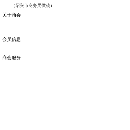
（绍兴市商务局供稿）
关于商会
商会简介
商会章程
入会须知
会员信息
会员企业
产品分类
商会服务
企业动态
展会动态
商会动态
政策法规
新闻公告
全讯新的公告
本省新闻
行业动态
浙江省机电产品进出口商会