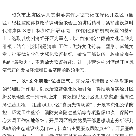
绍兴市上虞区认真贯彻落实许罗德书记在深化开发区（园
区）纪检监察体制改革调研座谈会上的讲话精神，紧扣建设新时
代清廉园区总目标加强部署谋划，在优化派驻机构设置的基础
上，选取以杭州湾经开区为重点，以“白浪清沙”廉德文化品牌为
引领，结合“七张问题清单”工作，做好文化铸魂、塑形、赋能文
章，把廉德文化作为强化监督执纪、锻造干部队伍、构建政商关
系的“廉动力”，不断放大监督效能，进一步营造杭州湾经开区风
清气正的发展环境和日益清朗的政治生态。
一、以“文化清源”弘扬正气。
充分发挥清廉文化举旗定向
的“领航灯”作用，以政治监督强化政治引领，将推动落实经开区
新发展理念统一到行动上来，有效协助经开区党工委实施“蓝海红
湾强基工程”，组建职工小区“党员先锋联盟”，开展常态化疫情防
控、环境卫生整治、消防安全隐患整治等专项监督10次，保障中
心大局工作落地落细；开展园区机关党员干部思想动态分析研判
和政治生态建设状况自评，排查出主要廉政风险点9个，开展廉政