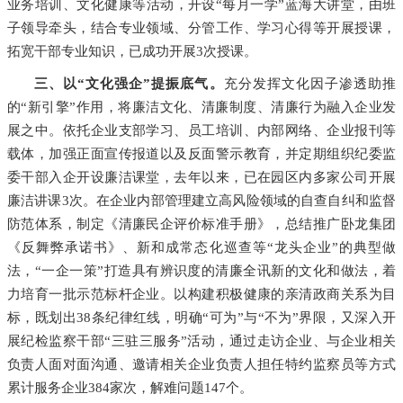
业务培训、文化健康等活动，开设“每月一学”蓝海大讲堂，由班
子领导牵头，结合专业领域、分管工作、学习心得等开展授课，
拓宽干部专业知识，已成功开展3次授课。
三、以“文化强企”提振底气。
充分发挥文化因子渗透助推
的“新引擎”作用，将廉洁文化、清廉制度、清廉行为融入企业发
展之中。依托企业支部学习、员工培训、内部网络、企业报刊等
载体，加强正面宣传报道以及反面警示教育，并定期组织纪委监
委干部入企开设廉洁课堂，去年以来，已在园区内多家公司开展
廉洁讲课3次。在企业内部管理建立高风险领域的自查自纠和监督
防范体系，制定《清廉民企评价标准手册》，总结推广卧龙集团
《反舞弊承诺书》、新和成常态化巡查等“龙头企业”的典型做
法，“一企一策”打造具有辨识度的清廉全讯新的文化和做法，着
力培育一批示范标杆企业。以构建积极健康的亲清政商关系为目
标，既划出38条纪律红线，明确“可为”与“不为”界限，又深入开
展纪检监察干部“三驻三服务”活动，通过走访企业、与企业相关
负责人面对面沟通、邀请相关企业负责人担任特约监察员等方式
累计服务企业384家次，解难问题147个。