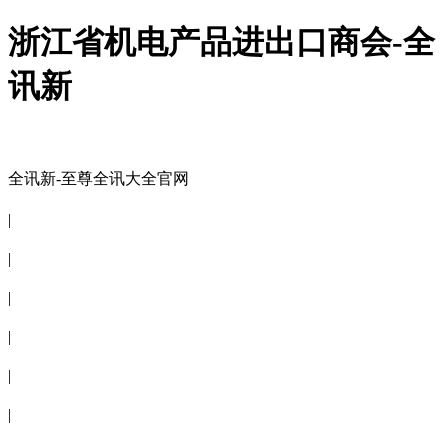
浙江省机电产品进出口商会-全
讯新
全讯新-至尊全讯大全官网
全讯新-至尊全讯大全官网
|
关于商会
|
会员信息
|
商会服务
|
新闻公告
|
电子刊物
|
联系全讯新