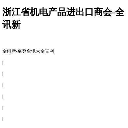
浙江省机电产品进出口商会-全
讯新
全讯新-至尊全讯大全官网
全讯新-至尊全讯大全官网
|
关于商会
|
会员信息
|
商会服务
|
新闻公告
|
电子刊物
|
联系全讯新