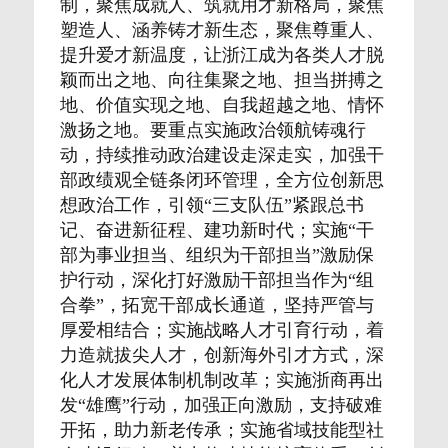
制，聚焦成就人、筑就用才新格局，聚焦
塑造人、涵养铸才新生态，聚焦尊重人、
提升爱才新温度，让浙江成为各类人才脱
颖而出之地、向往集聚之地、担当拼搏之
地、价值实现之地、自我超越之地、情怀
激扬之地。要重点实施政治领航铸魂行
动，持续推动政治建设走深走实，加强干
部政绩观全链条闭环管理，全方位创新思
想政治工作，引领“三支队伍”紧跟总书
记、奋进新征程、建功新时代；实施“干
部为事业担当、组织为干部担当”激励保
护行动，深化打好激励干部担当作为“组
合拳”，拓宽干部成长通道，坚持严管与
厚爱相结合；实施战略人才引育行动，着
力造就拔尖人才，创新海外引才方式，深
化人才发展体制机制改革；实施浙商再出
发“雄鹰”行动，加强正向激励，支持破难
开拓，助力新老传承；实施省域技能型社