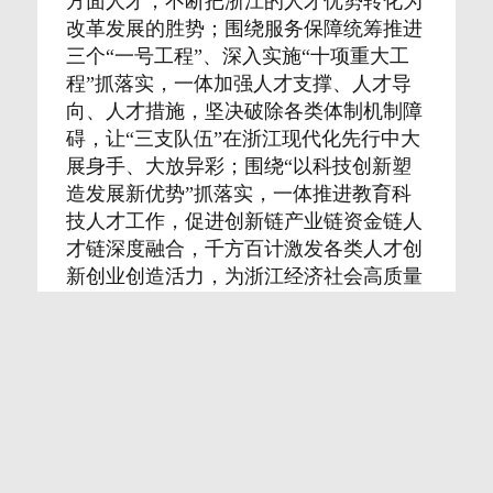
方面人才，不断把浙江的人才优势转化为
改革发展的胜势；围绕服务保障统筹推进
三个“一号工程”、深入实施“十项重大工
程”抓落实，一体加强人才支撑、人才导
向、人才措施，坚决破除各类体制机制障
碍，让“三支队伍”在浙江现代化先行中大
展身手、大放异彩；围绕“以科技创新塑
造发展新优势”抓落实，一体推进教育科
技人才工作，促进创新链产业链资金链人
才链深度融合，千方百计激发各类人才创
新创业创造活力，为浙江经济社会高质量
发展塑造新动能新优势。当前要扎实做好
一季度“开门红、开门好”工作，全面推动
企业复工复产，积极开展“点对点、一站
式”返岗服务，确保应复尽复；加快推进
重大项目建设，盯牢“千项万亿”工程进
度，进一步掀起重大项目开工建设的热
潮。要全力推动工业平稳运行，坚持“以