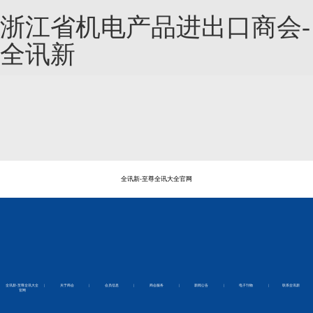
浙江省机电产品进出口商会-
全讯新
全讯新-至尊全讯大全官网
全讯新-至尊全讯大全
|
关于商会
|
会员信息
|
商会服务
|
新闻公告
|
电子刊物
|
联系全讯新
官网