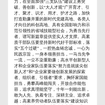
力，在全面加强“三支队伍”建设上勇突
破、善创新，以“大人才观”广开育才、引
才、聚才、识才、用才、护才之路，加快
打造勤廉并重的新时代党建高地、各类人
才向往的科创高地、具有全国影响力和示
范引领性的省域技能型社会，为勇当先行
者、谱写新篇章提供坚实人才支撑。高素
质干部队伍要坚持新时代好干部标准，落
实“五个过硬”，一腔热血铸忠诚，一心为
民践宗旨，一身本领善担当，一马当先争
一流，一尘不染重勤廉；高水平创新型人
才和企业家队伍要落实“努力造就拔尖创
新人才”和“企业家要做创新发展的探索
者、组织者、引领者”要求，胸怀家国能
担当，勇攀高峰能闯关，开放合作能包
容，追求真理能坚守，十年一剑能出新，
敢为人先、执着专注、深耕主业、追求卓
越；高素养劳动者队伍要落实“建设知识