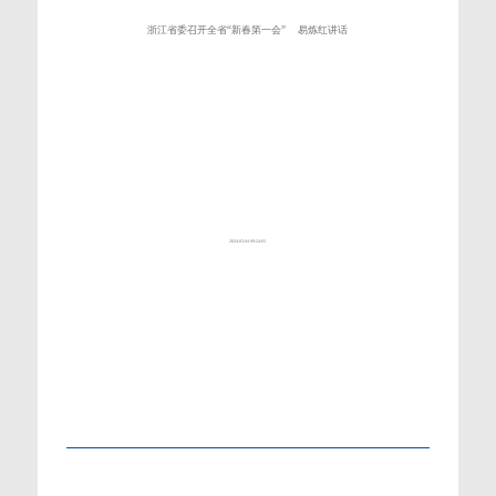
浙江省委召开全省“新春第一会” 易炼红讲话
2024-03-04 09:24:03