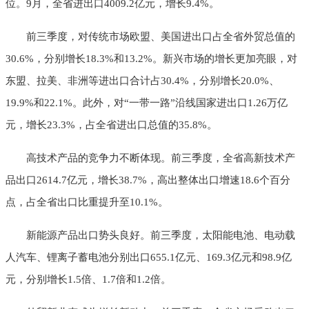
位。9月，全省进出口4009.2亿元，增长9.4%。
前三季度，对传统市场欧盟、美国进出口占全省外贸总值的
30.6%，分别增长18.3%和13.2%。新兴市场的增长更加亮眼，对
东盟、拉美、非洲等进出口合计占30.4%，分别增长20.0%、
19.9%和22.1%。此外，对“一带一路”沿线国家进出口1.26万亿
元，增长23.3%，占全省进出口总值的35.8%。
高技术产品的竞争力不断体现。前三季度，全省高新技术产
品出口2614.7亿元，增长38.7%，高出整体出口增速18.6个百分
点，占全省出口比重提升至10.1%。
新能源产品出口势头良好。前三季度，太阳能电池、电动载
人汽车、锂离子蓄电池分别出口655.1亿元、169.3亿元和98.9亿
元，分别增长1.5倍、1.7倍和1.2倍。