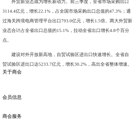
外贸新业态成为增长新动力。前三季度，全省市场采购出口
3114.4亿元，增长22.1%，占全国市场采购出口总值的47.3%；通
过海关跨境电商管理平台出口793.0亿元，增长1.5倍。两大外贸新
业态合计占全省出口总值的15.1%，拉动全省出口增长4.8个百分
点。
建设对外开放新高地，自贸试验区进出口快速增长。全省自
贸试验区进出口达5233.7亿元，增长30.2%，高出全省整体增速。
关于商会
商会简介
商会章程
入会须知
会员信息
会员企业
产品分类
商会服务
企业动态
展会动态