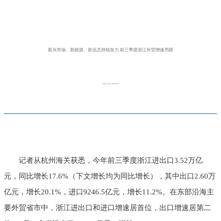
新兴市场、新能源、新业态持续发力 前三季度浙江外贸增速亮眼
2022-10-31 09:42:05
记者从杭州海关获悉，今年前三季度浙江进出口3.52万亿
元，同比增长17.6%（下文增长均为同比增长），其中出口2.60万
亿元，增长20.1%，进口9246.5亿元，增长11.2%。在东部沿海主
要外贸省市中，浙江进出口和进口增速居首位，出口增速居第二