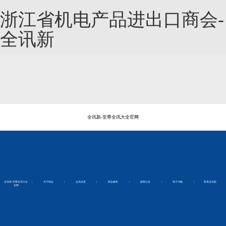
浙江省机电产品进出口商会-
全讯新
全讯新-至尊全讯大全官网
全讯新-至尊全讯大全
|
关于商会
|
会员信息
|
商会服务
|
新闻公告
|
电子刊物
|
联系全讯新
官网