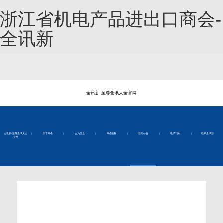
浙江省机电产品进出口商会-
全讯新
全讯新-至尊全讯大全官网
全讯新-至尊全讯大全
|
关于商会
|
会员信息
|
商会服务
|
新闻公告
|
电子刊物
|
联系全讯新
官网