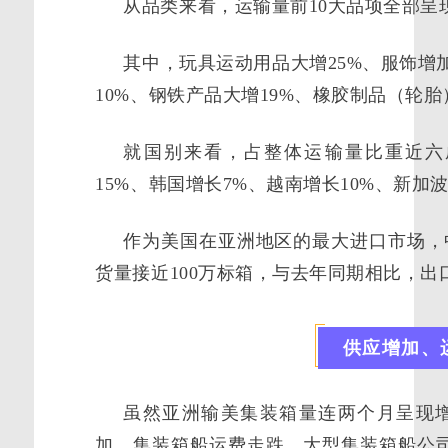
从品类来看，运输量前10大品项全部呈
其中，
玩具运动用品大增25%、
服饰增加
10%、
钢铁产品大增19%、橡胶制品（轮胎
就国别来看，占整体运输量比重近六
15%、韩国增长7%、越南增长10%、新加波
作为美国在亚洲地区的最大进口市场，
货量接近100万标箱，与去年同期相比，出
供应增加、
虽然亚洲输美集装箱量连两个月呈现
加，集装箱船运费走跌。大型集装箱船公