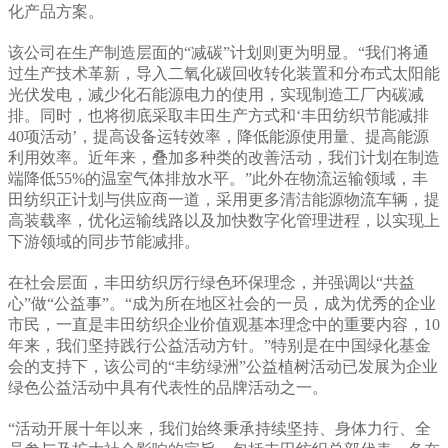
化产品方案。
该公司在生产制造层面的“减碳”计划则更为明显。“我们将通
过生产技术革新，导入二氧化碳回收转化装置和分布式太阳能
光伏发电，减少化石能源电力的使用，实现制造工厂内碳减
排。同时，也将彻底采取丰田生产方式和‘丰田纺织节能减排
40项活动’，提高设备运转效率，降低能源使用量、提高能源
利用效率。近年来，叠加多种类的改善活动，我们计划在制造
端降低55%的温室气体排放水平。”此外在物流运输领域，丰
田纺织正计划与供应商一道，采用更多清洁能源物流车辆，提
高装载率，优化运输线路以及加快数字化管理进程，以实现上
下游领域的同步节能减排。
在社会层面，丰田纺织厉行绿色环保理念，并强调以“共益
心”做“公益事”。“成为所在地区社会的一员，成为优秀的企业
市民，一直是丰田纺织企业价值观基本理念中的重要内容，10
年来，我们坚持践行公益活动方针。”特别是在中国绿化基金
会的支持下，该公司的“丰纺绿洲”公益植树活动已发展为企业
绿色公益活动中具有代表性的品牌活动之一。
“活动开展十年以来，我们始终秉承持续坚持、身体力行、全