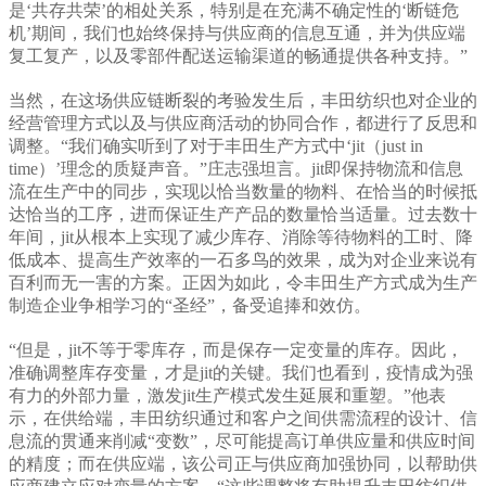
是‘共存共荣’的相处关系，特别是在充满不确定性的‘断链危
机’期间，我们也始终保持与供应商的信息互通，并为供应端
复工复产，以及零部件配送运输渠道的畅通提供各种支持。”
当然，在这场供应链断裂的考验发生后，丰田纺织也对企业的
经营管理方式以及与供应商活动的协同合作，都进行了反思和
调整。“我们确实听到了对于丰田生产方式中‘jit（just in
time）’理念的质疑声音。”庄志强坦言。jit即保持物流和信息
流在生产中的同步，实现以恰当数量的物料、在恰当的时候抵
达恰当的工序，进而保证生产产品的数量恰当适量。过去数十
年间，jit从根本上实现了减少库存、消除等待物料的工时、降
低成本、提高生产效率的一石多鸟的效果，成为对企业来说有
百利而无一害的方案。正因为如此，令丰田生产方式成为生产
制造企业争相学习的“圣经”，备受追捧和效仿。
“但是，jit不等于零库存，而是保存一定变量的库存。因此，
准确调整库存变量，才是jit的关键。我们也看到，疫情成为强
有力的外部力量，激发jit生产模式发生延展和重塑。”他表
示，在供给端，丰田纺织通过和客户之间供需流程的设计、信
息流的贯通来削减“变数”，尽可能提高订单供应量和供应时间
的精度；而在供应端，该公司正与供应商加强协同，以帮助供