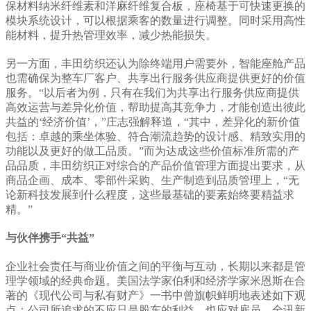
保材料纳米纤维素和洋麻纤维复合板，座椅基于可快速更换的
模块系统设计，可以根据乘客的数量进行调整。同时采用高性
能材料，提升热管理效率，减少热能损失。
另一方面，丰田纺织还认为除终端用户需要外，智能座舱产品
也需确保为整车厂客户、共享出行服务供应商提供更好的价值
服务。“以后者为例，只有在我们为共享出行服务供应商提供
高效运营与差异化价值，帮助提高其竞争力，才能创造出彼此
共益的‘经济价值’，”庄志强解释道，“其中，差异化的新价值
包括：卓越的乘坐体验、符合潮流趋势的设计感、精致实用的
功能以及更好的做工品质。”而为达成这些价值标准所需的产
品品质，丰田纺织正对综合的产品价值管理方面提出要求，从
商品企画、成本、零部件采购、生产制造到品质管理上，“无
论新科技发展到什么程度，这些最基础的要素始终要精益求
精。”
与伙伴携手“共益”
企业社会责任与商业价值之间的平衡与互动，长期以来都是管
理学领域的经典命题。美国法学家伯利和经济学家米恩斯在合
著的《现代公司与私有财产》一书中曾旗帜鲜明地表述如下观
点：公司所追求的不应只是股东的利益，也应对雇员、全讯新