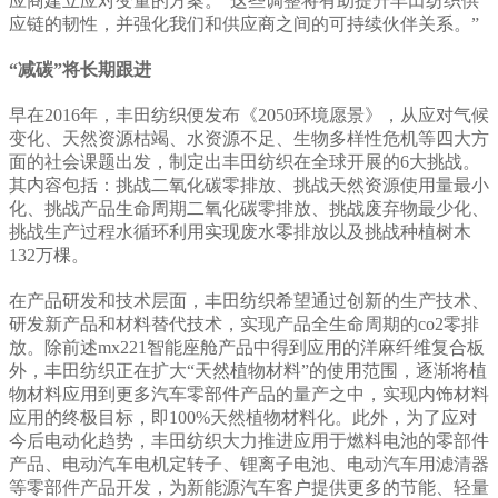
应商建立应对变量的方案。“这些调整将有助提升丰田纺织供
应链的韧性，并强化我们和供应商之间的可持续伙伴关系。”
“减碳”将长期跟进
早在2016年，丰田纺织便发布《2050环境愿景》，从应对气候
变化、天然资源枯竭、水资源不足、生物多样性危机等四大方
面的社会课题出发，制定出丰田纺织在全球开展的6大挑战。
其内容包括：挑战二氧化碳零排放、挑战天然资源使用量最小
化、挑战产品生命周期二氧化碳零排放、挑战废弃物最少化、
挑战生产过程水循环利用实现废水零排放以及挑战种植树木
132万棵。
在产品研发和技术层面，丰田纺织希望通过创新的生产技术、
研发新产品和材料替代技术，实现产品全生命周期的co2零排
放。除前述mx221智能座舱产品中得到应用的洋麻纤维复合板
外，丰田纺织正在扩大“天然植物材料”的使用范围，逐渐将植
物材料应用到更多汽车零部件产品的量产之中，实现内饰材料
应用的终极目标，即100%天然植物材料化。此外，为了应对
今后电动化趋势，丰田纺织大力推进应用于燃料电池的零部件
产品、电动汽车电机定转子、锂离子电池、电动汽车用滤清器
等零部件产品开发，为新能源汽车客户提供更多的节能、轻量