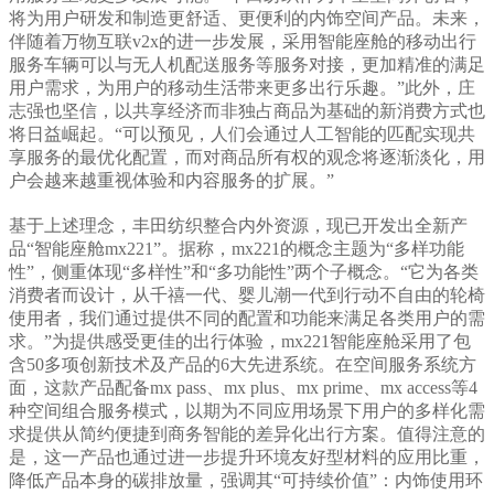
将为用户研发和制造更舒适、更便利的内饰空间产品。未来，
伴随着万物互联v2x的进一步发展，采用智能座舱的移动出行
服务车辆可以与无人机配送服务等服务对接，更加精准的满足
用户需求，为用户的移动生活带来更多出行乐趣。”此外，庄
志强也坚信，以共享经济而非独占商品为基础的新消费方式也
将日益崛起。“可以预见，人们会通过人工智能的匹配实现共
享服务的最优化配置，而对商品所有权的观念将逐渐淡化，用
户会越来越重视体验和内容服务的扩展。”
基于上述理念，丰田纺织整合内外资源，现已开发出全新产
品“智能座舱mx221”。据称，mx221的概念主题为“多样功能
性”，侧重体现“多样性”和“多功能性”两个子概念。“它为各类
消费者而设计，从千禧一代、婴儿潮一代到行动不自由的轮椅
使用者，我们通过提供不同的配置和功能来满足各类用户的需
求。”为提供感受更佳的出行体验，mx221智能座舱采用了包
含50多项创新技术及产品的6大先进系统。在空间服务系统方
面，这款产品配备mx pass、mx plus、mx prime、mx access等4
种空间组合服务模式，以期为不同应用场景下用户的多样化需
求提供从简约便捷到商务智能的差异化出行方案。值得注意的
是，这一产品也通过进一步提升环境友好型材料的应用比重，
降低产品本身的碳排放量，强调其“可持续价值”：内饰使用环