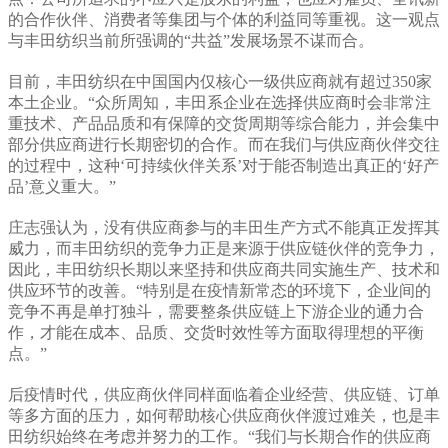
的合作伙伴、消费者等集团与个体的利益同等重视。这一观点
与丰田纺织当前所强调的“共益”发展场景不谋而合。
目前，丰田纺织在中国国内仅核心一级供应商就有超过350家
本土企业。“众所周知，丰田系企业在选择供应商时会非常注
重技术、产品品质和有保障的交货周期等综合能力，并会集中
部分供应商进行长期密切的合作。而在我们与供应商伙伴交往
的过程中，这种‘可持续伙伴关系’对于能否制造出真正的‘好产
品’意义重大。”
庄志强认为，没有供应商参与的丰田生产方式不能真正发挥其
威力，而丰田纺织的竞争力正是来源于供应链伙伴的竞争力，
因此，丰田纺织长期以来坚持和供应商共同实施生产、技术和
供应环节的改善。“特别是在疫情新常态的环境下，企业间的
竞争不再是单打独斗，需要整条供应链上下游企业的通力合
作，才能在成本、品质、交货时效性等方面取得理想的平衡
点。”
后疫情时代，供应商伙伴同样面临着企业经营、供应链、订单
等多方面的压力，如何帮助核心供应商伙伴渡过难关，也是丰
田纺织始终在考虑并努力的工作。“我们与长期合作的供应商