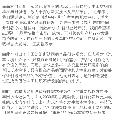
而面对电动化、智能化背景下的移动出行新趋势，丰田纺织同
样在与时俱进，致力于探求新兴技术及产品革新。“近年来，
我们通过建立‘新价值创造中心’和‘车室空间开发中心’，着力
于智能座舱领域的系统性研发，更进一步提出成为‘内饰空间
开创者’的明确目标，推出mx系列智能座舱产品。我们希望将
mx系列产品尽快推向市场，成为真正引领智能座舱行业发展
趋势的企业，在百年一遇的大变革时代找准企业自身定位，并
取得更大发展。”庄志强表示。
由此也引出了丰田纺织所认同的产品创造观念。庄志强对《汽
车纵横》介绍：“只有真正满足用户的需求，产品才能称之为
有价值的产品。而用户需求是多样、多变且易受环境影响的，
所以反本溯源，只有提高产品的适配性和人性化程度，才能够
保证创造出产品的‘经济价值’。”他同时表示，这种创造观念
也已成为促使丰田纺织不断发展的动力来源。
同时，除将满足用户多样性需求作为企业的重要战略方向外，
丰田纺织还认为，面向2030年以后电动化、智能化发展更为成
熟的未来汽车社会，出行方式也将会发生根本性变化。科技飞
跃与人工智能的进步，也将致使智能座舱产品和基于网络的应
用服务呈现更多发展可能。“丰田纺织作为车室空间开创者，