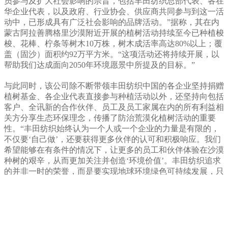
员参与及扩大社会影响的宗旨，包括丰田纺织总部代表、各在
华企业代表，以及政府、行业协会、供应商共同参与到这一活
动中，已形成具有广泛社会影响的品牌活动。”据称，其在内
蒙古阿拉善腾格里沙漠附近开展的植树活动持续至今已种植梭
梭、花棒、柠条等树木10万株，树木成活率高达80%以上；覆
盖（固沙）面积约92万平方米。“这项活动还将持续开展，以
帮助我们达成面向2050年环境愿景中所提及的目标。”
与此同时，该公司除不断带领丰田纺织中国的各企业坚持捐赠
植树基金、各企业代表直接参与种植活动以外，还坚持向包括
客户、全讯新的合作伙伴、员工及员工家属在内的所有利益相
关方分享生态环保理念，传播了防治荒漠化植树活动的重要
性。“丰田纺织始终认为一个人或一个企业的力量是有限的，
不仅要‘自己做’，还要获得更多伙伴的认可和积极响应。我们
希望能够在有条件的情况下，让更多的员工和伙伴体验在沙漠
种树的艰辛，从而更加关注并创造‘环境价值’。丰田纺织追求
的并非一时的荣誉，而是要实现地球环境绿色可持续发展，只
有这样，企业才有可持续发展的土壤。”
从专研产品以创造经济价值，与伙伴携手“共益”社会价值，到
厉行绿色理念持续“减碳”，丰田纺织正在可持续发展道路上阔
步前行。庄志强表示：“在汽车产业如今集中变革的时期，丰