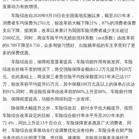
发展动力有效增强。
车险综改自2020年9月19日在全国落地实施以来，截至2021年末，
消费者车均保费为2761元，较改革前大幅下降21%，87%的消费者保费
支出下降。据测算，改革以来累计为我国车险消费者减少支出超过
2500亿元。同时，商业车险平均无赔款优待系数（ncd系数）由改革前
的0.789下降至0.750，众多驾驶习惯好、出险频率低的车主享受到了更
多的保费优惠。
车险综改后，保障程度显著提高，车险功能作用有效发挥。车险
综改在价格不变的情况下，将交强险保障金额由12.2万元提升到20万
元。在此基础上，商业第三者责任险平均投保额度2021年末已达157
万，较改革前平均提升65万元，其中保额100万元及以上的保单占比达
到91%;同时，商业险投保率由改革前的80%上升至88%。车险赔付增
加、保障程度提高，功能作用得到进一步发挥。
除保障大幅提升之外，车险综改后，赔付水平也大幅提升。按照
车险综合改革设定的目标，车险综合赔付率水平升至2021年末的
72.4%，同比上升近13个百分点，车险保障更多惠及广大消费者。同
时，车险综合改革推动全行业调整优化业务结构，车险业务在财产险
业务中的占比明显下降，责任险、健康险、农险等与服务实体经济、