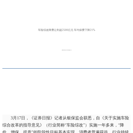
车险综改降费让利超2500亿元 车均保费下降21%
2022-03-21 09:40:11
3月17日，《证券日报》记者从银保监会获悉，自《关于实施车险
综合改革的指导意见》（行业简称“车险综改”）实施一年多来，“降
价、增保、提质”的阶段性目标基本实现，消费者普遍获益，行业持续