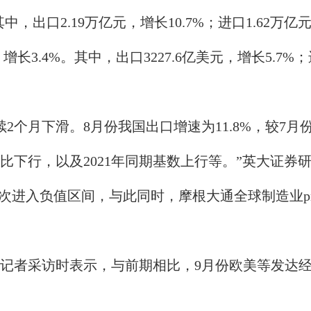
，出口2.19万亿元，增长10.7%；进口1.62万亿元，
3.4%。其中，出口3227.6亿美元，增长5.7%；进
月下滑。8月份我国出口增速为11.8%，较7月份的2
下行，以及2021年同期基数上行等。”英大证券
月首次进入负值区间，与此同时，摩根大通全球制造业p
记者采访时表示，与前期相比，9月份欧美等发达