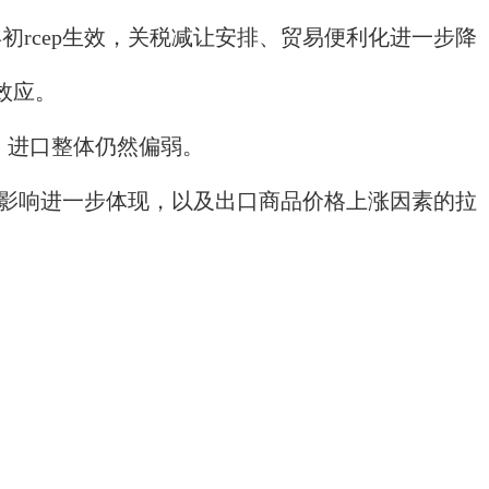
rcep生效，关税减让安排、贸易便利化进一步降
效应。
，进口整体仍然偏弱。
影响进一步体现，以及出口商品价格上涨因素的拉