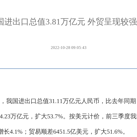
国进出口总值3.81万亿元 外贸呈现较
2022-10-28 09:05:43
我国进出口总值31.11万亿元人民币，比去年同期（
顺差4.23万亿元，扩大53.7%。按美元计价，前三季度
长4.1%；贸易顺差6451.5亿美元，扩大51.6%。