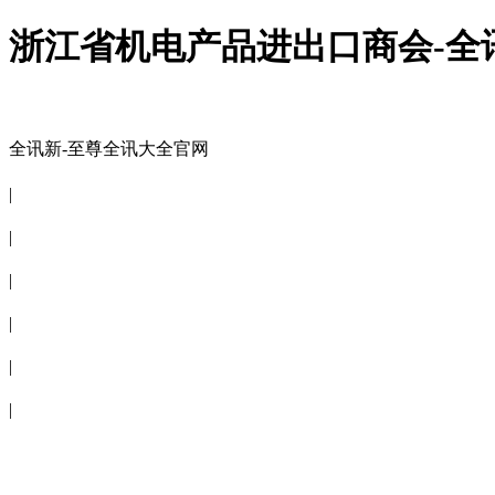
浙江省机电产品进出口商会-全
全讯新-至尊全讯大全官网
全讯新-至尊全讯大全官网
|
关于商会
|
会员信息
|
商会服务
|
新闻公告
|
电子刊物
|
联系全讯新