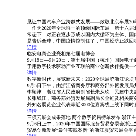
见证中国汽车产业跨越式发展——致敬北京车展30
作为2020年全球唯一的顶级国际车展，第十六届
常态下，对正在逐步形成以国内大循环为主体、国
是告诉全球，中国疫情控制住了，中国经济止跌回
详情
临安电商企业亮相第七届电博会
9月18日—9月20日，第七届中国（杭州）国际
于用数字技术驱动产业互联的商业创新伙伴提供一
详情
数字新时代，展览新未来：2020全球展览浙江论
9月5日下午，由浙江省商务厅和商务部外贸发展局
李颖津，浙江省人民政府副省长朱从玖，民建中央
长张钱江，商务部外贸发展局副局长金虹及相关商
外知名展览企业代表等近3000位嘉宾线上线下同时
详情
三项云展会成果落地 两个数字贸易榜单发布 浙江
9月6日上午，2020年中国国际服务贸易交易会
贸易创新发展“最佳实践案例”的浙江服贸云展会平