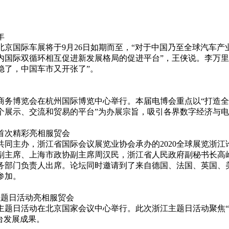
年
北京国际车展将于9月26日如期而至，“对于中国乃至全球汽车
内国际双循环相互促进新发展格局的促进平台”，王侠说。李万里
稳了，中国车市又开张了”。
电子商务博览会在杭州国际博览中心举行。本届电博会重点以“打造
个展示、交流和贸易的平台”为办展宗旨，吸引各界数字经济与
坛首次精彩亮相服贸会
共同主办，浙江省国际会议展览业协会承办的2020全球展览浙
副主席、上海市政协副主席周汉民，浙江省人民政府副秘书长高
务部门负责人出席。论坛同时邀请到了来自德国、法国、英国、
参加。
主题日活动亮相服贸会
浙江主题日活动在北京国家会议中心举行。此次浙江主题日活动聚焦
台发展成果。