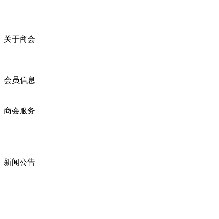
关于商会
商会简介
商会章程
入会须知
会员信息
会员企业
产品分类
商会服务
企业动态
展会动态
商会动态
政策法规
新闻公告
全讯新的公告
本省新闻
行业动态
浙江省机电产品进出口商会