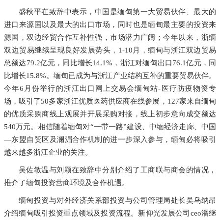
盛秋平在致辞中表示，中国是缅甸第一大贸易伙伴、最大的
进口来源国以及最大的出口市场，同时也是缅甸最主要的投资来
源国，双边经贸合作互补性强，市场潜力广阔；今年以来，浙缅
双边贸易继续呈现良好发展势头，1-10月，缅甸与浙江双边贸易
总额达79.2亿元，同比增长14.1%，浙江对缅甸出口76.1亿元，同
比增长15.8%。缅甸已成为与浙江产业结构互补的重要贸易伙伴。
今年6月份举行的浙江出口网上交易会缅甸站-医疗防疫物资专
场，吸引了50多家浙江优质医药供应商在线参展，127家来自缅甸
的优质采购商线上观展并开展采购对接，线上初步意向成交额达
540万元。相信随着缅甸对“一带一路”建设、中缅经济走廊、中国
—东盟自贸区及澜湄合作机制的进一步深入参与，缅甸必将吸引
越来越多浙江企业的关注。
吴佐敏温与刘颖在致辞中分别介绍了工商联与商会的情况，
推介了缅甸投资营商环境及合作机遇。
缅甸投资与对外经济关系部投资与公司管理局处长吴乌纳昂
介绍缅甸吸引投资重点领域及投资流程。新仰光发展公司ceo潘继