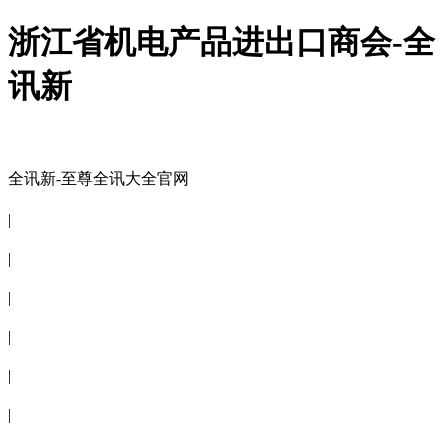
浙江省机电产品进出口商会-全
讯新
全讯新-至尊全讯大全官网
全讯新-至尊全讯大全官网
|
关于商会
|
会员信息
|
商会服务
|
新闻公告
|
电子刊物
|
联系全讯新