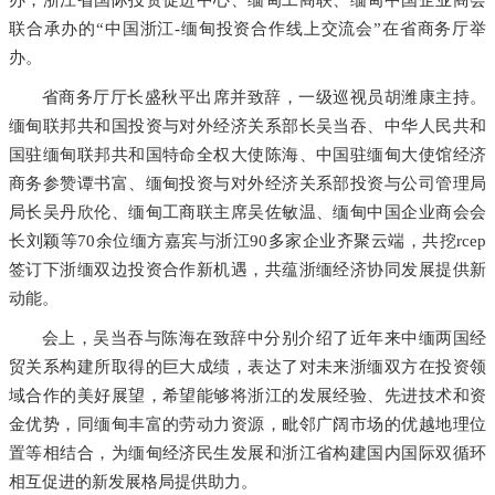
办，浙江省国际投资促进中心、缅甸工商联、缅甸中国企业商会
联合承办的“中国浙江-缅甸投资合作线上交流会”在省商务厅举
办。
省商务厅厅长盛秋平出席并致辞，一级巡视员胡潍康主持。
缅甸联邦共和国投资与对外经济关系部长吴当吞、中华人民共和
国驻缅甸联邦共和国特命全权大使陈海、中国驻缅甸大使馆经济
商务参赞谭书富、缅甸投资与对外经济关系部投资与公司管理局
局长吴丹欣伦、缅甸工商联主席吴佐敏温、缅甸中国企业商会会
长刘颖等70余位缅方嘉宾与浙江90多家企业齐聚云端，共挖rcep
签订下浙缅双边投资合作新机遇，共蕴浙缅经济协同发展提供新
动能。
会上，吴当吞与陈海在致辞中分别介绍了近年来中缅两国经
贸关系构建所取得的巨大成绩，表达了对未来浙缅双方在投资领
域合作的美好展望，希望能够将浙江的发展经验、先进技术和资
金优势，同缅甸丰富的劳动力资源，毗邻广阔市场的优越地理位
置等相结合，为缅甸经济民生发展和浙江省构建国内国际双循环
相互促进的新发展格局提供助力。