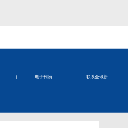
|
电子刊物
|
联系全讯新