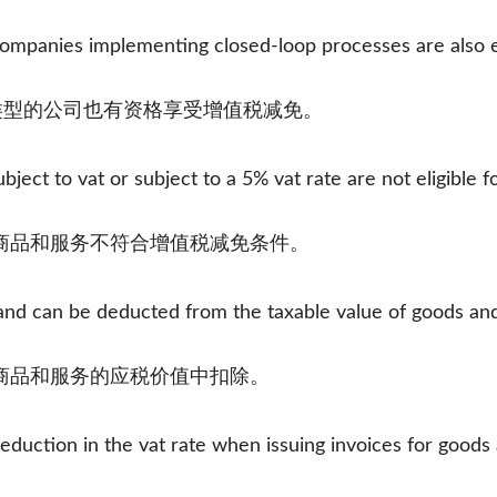
companies implementing closed-loop processes are also el
类型的公司也有资格享受增值税减免。
bject to vat or subject to a 5% vat rate are not eligible f
商品和服务不符合增值税减免条件。
 and can be deducted from the taxable value of goods and
商品和服务的应税价值中扣除。
duction in the vat rate when issuing invoices for goods a