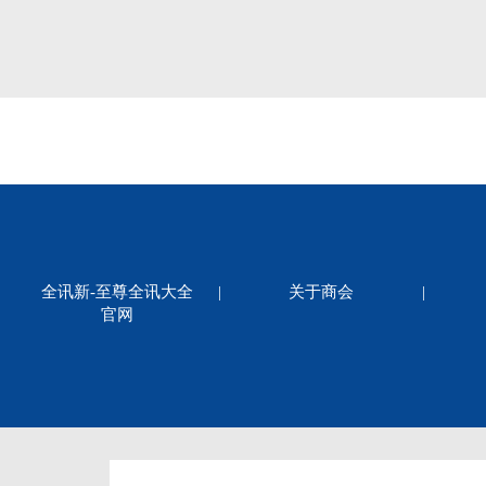
全讯新-至尊全讯大全
|
关于商会
|
官网