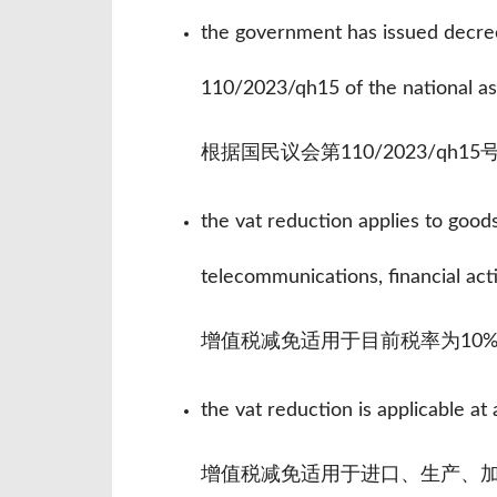
the government has issued decree
110/2023/qh15 of the national a
根据国民议会第110/2023/qh1
the vat reduction applies to goods
telecommunications, financial acti
增值税减免适用于目前税率为10
the vat reduction is applicable at 
增值税减免适用于进口、生产、