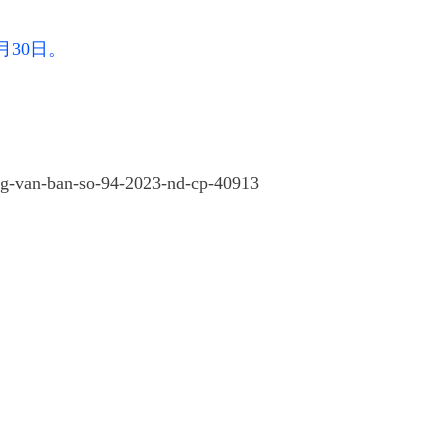
月30日。
ung-van-ban-so-94-2023-nd-cp-40913