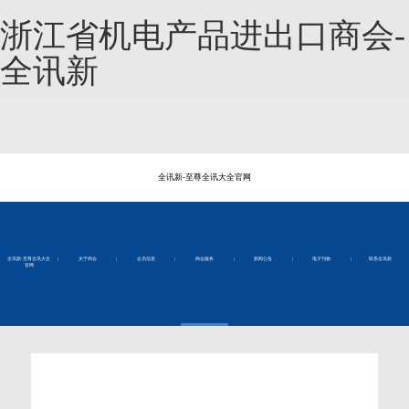
浙江省机电产品进出口商会-
全讯新
全讯新-至尊全讯大全官网
全讯新-至尊全讯大全
|
关于商会
|
会员信息
|
商会服务
|
新闻公告
|
电子刊物
|
联系全讯新
官网