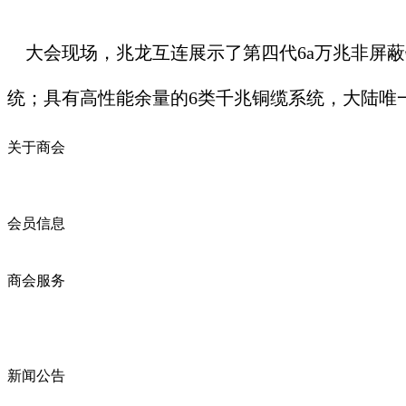
大会现场，兆龙互连展示了第四代6a万兆非屏蔽铜缆
统；具有高性能余量的6类千兆铜缆系统，大陆唯一通过
关于商会
商会简介
商会章程
入会须知
会员信息
会员企业
产品分类
商会服务
企业动态
展会动态
商会动态
政策法规
新闻公告
全讯新的公告