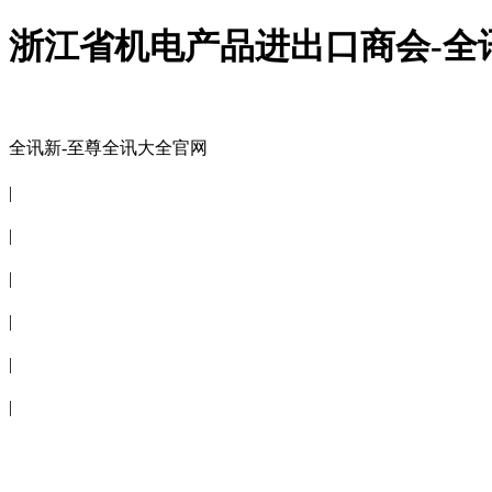
浙江省机电产品进出口商会-全
全讯新-至尊全讯大全官网
全讯新-至尊全讯大全官网
|
关于商会
|
会员信息
|
商会服务
|
新闻公告
|
电子刊物
|
联系全讯新