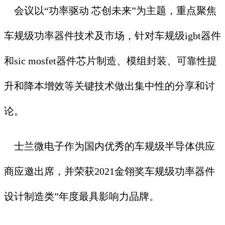
会议以“功率驱动 芯创未来”为主题，重点聚焦
车规级功率器件技术及市场，针对车规级igbt器件
和sic mosfet器件芯片制造、模组封装、可靠性提
升和降本增效等关键技术做出集中性的分享和讨
论。
士兰微电子作为国内优秀的车规级半导体供应
商应邀出席，并荣获2021金翎奖车规级功率器件
设计制造类”年度最具影响力品牌。