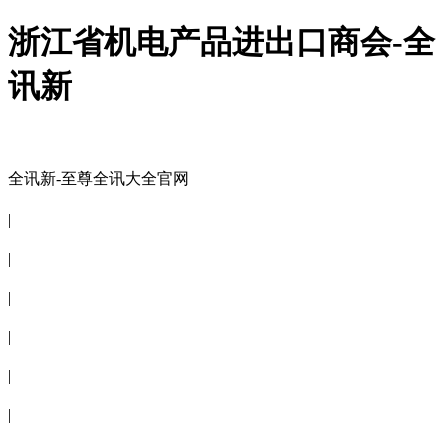
浙江省机电产品进出口商会-全
讯新
全讯新-至尊全讯大全官网
全讯新-至尊全讯大全官网
|
关于商会
|
会员信息
|
商会服务
|
新闻公告
|
电子刊物
|
联系全讯新