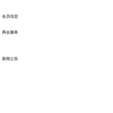
商会简介
商会章程
入会须知
会员信息
会员企业
产品分类
商会服务
企业动态
展会动态
商会动态
政策法规
新闻公告
全讯新的公告
本省新闻
行业动态
浙江省机电产品进出口商会
邮箱：
zccme666@163.com
电话：0571-85191536 0571-85194827
全讯新 copyright ? 2009 zjccme.com all rights reserved icp证 :
浙江机电商会 至尊全讯大全官网的版权所有